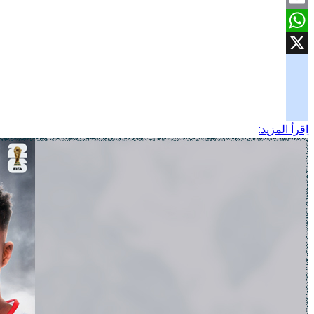
Email
WhatsApp
X
googlemaps
soundcloud
اِقرأ المزيد:
tiktok