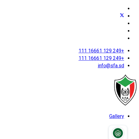
+249 129 16661 111
+249 129 16661 111
info@sfa.sd
Gallery