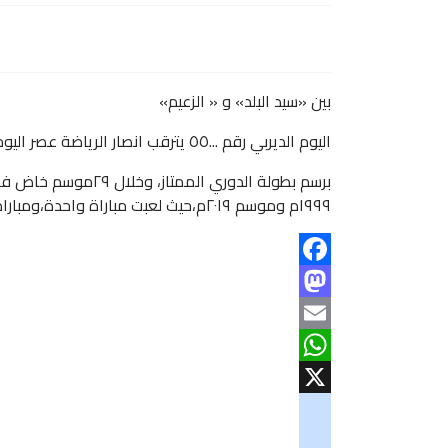
بين «سيد البلد» و « الزعيم»
اليوم الديربي رقم
...
٥٥ يترقب انصار الرياضة عصر اليوم المواجهة رقم ٥٥بين قطبي الكرة السودانية الهلال والمريخ
برسم بطولة الدوري الممتاز، وخلال ٢٩موسم خاض فريقا الهلال والمريخ ٥٤ مباراة سابقة وذلك بواقع مباراة في كل موسم عدا موسم
١٩٩٩م وموسم ٢٠١٩م،حيث لعبت مباراة واحدة،ومباراة اليوم تمثل مسك ختام دوري النخبة. , وتبث على القناة الأولى في منصة الأتحاد السوداني لكرة القدم.
Facebook
Mastodon
Email
WhatsApp
X
googlemaps