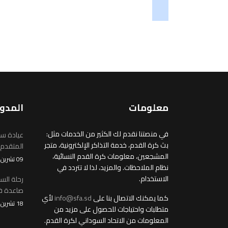
soundcloud
tiktok
معلومات
المدو
في منصتنا نقدم لك الكثير من الخدمات مثل:
عيادة سو
بث كرة القدم، خدمة التذاكر الإلكترونية، متجر
المتقدم
المشجعين، معلومات كرة القدم النسائية،
09 تشرين2/نوفمبر 2025
نظام الملاحظات. والمزيد، لذا لا تتردد في
الاستخدام.
رحلة الس
صاعدة في
كما يمكنك الاتصال بنا على
info@sfa.sd
لأي
18 تشرين1/أكتوير 2025
متطلبات واحتياجات للحصول على مزيد من
المعلومات من الاتحاد السوداني لكرة القدم.