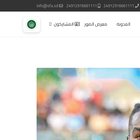
info@sfa.sd
24912916661111
24912916661111
المدونة
معرض الصور
المشتركون