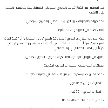
كلا الفريقين من الأكثر تتويجاً بالدوري السوداني الممتاز، حيث يتنافسان باستمرار
على الألقاب.
المواجهات والبطولات بين الهلال السوداني والمريخ السوداني
اللقب العام في المواجهات المباشرة
تعتبر مباريات الهلال vs المريخ (المعروفة باسم "ديربي السودان" أو "قمة الكرة
السودانية") من أشد المباريات تنافساً في أفريقيا، حيث يتجاوز التنافس الرياضي
أحياناً إلى الجانب الجماهيري والاجتماعي.
يُطلق على الهلال "الزعيم"، بينما يُعرف المريخ بـ"النادي العالمي".
إحصائيات المواجهات (حسب آخر البيانات المتاحة)
- عدد المباريات الرسمية: أكثر من 200 لقاء في جميع البطولات.
- انتصارات الهلال: ≈ 85 فوزاً.
- انتصارات المريخ: ≈ 75 فوزاً.
- المباريات المتعادلة: ≈ 40 تعادلاً.