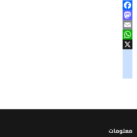
Facebook
Mastodon
Email
WhatsApp
X
googlemaps
soundcloud
tiktok
معلومات