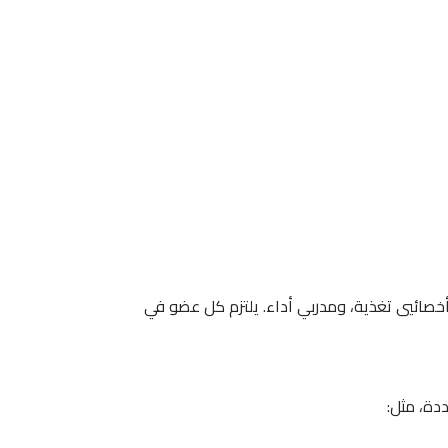
خصائيي تغذية، ومدربي أداء. يلتزم كل عضو في
دة، مثل: