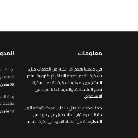
معلومات
المدو
في منصتنا نقدم لك الكثير من الخدمات مثل:
عيادة سو
بث كرة القدم، خدمة التذاكر الإلكترونية، متجر
المتقدم
المشجعين، معلومات كرة القدم النسائية،
09 تشرين2/نوفمبر 2025
نظام الملاحظات. والمزيد، لذا لا تتردد في
الاستخدام.
رحلة الس
صاعدة في
كما يمكنك الاتصال بنا على
info@sfa.sd
لأي
18 تشرين1/أكتوير 2025
متطلبات واحتياجات للحصول على مزيد من
المعلومات من الاتحاد السوداني لكرة القدم.