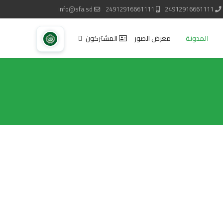
info@sfa.sd
24912916661111
24912916661111
المدونة
معرض الصور
المشتركون