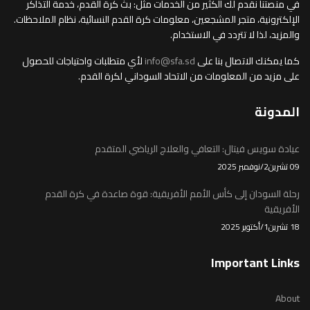
في منصتنا نقدم لك الكثير من الخدمات مثل: بث كرة القدم، خدمة التذاكر
الإلكترونية، متجر المشجعين، معلومات كرة القدم النسائية، نظام الملاحظات.
والمزيد، لذا لا تتردد في الاستخدام.
كما يمكنك الاتصال بنا على
info@sfa.sd
لأي متطلبات واحتياجات للحصول
على مزيد من المعلومات من الاتحاد السوداني لكرة القدم.
المدونة
عيادة سويس فيتال: التعافي والعلاج الرياضي المتقدم
09 تشرين2/نوفمبر 2025
رحلة السودان إلى كأس الأمم الأفريقية: قوة صاعدة في كرة القدم
الأفريقية
18 تشرين1/أكتوير 2025
Important Links
About