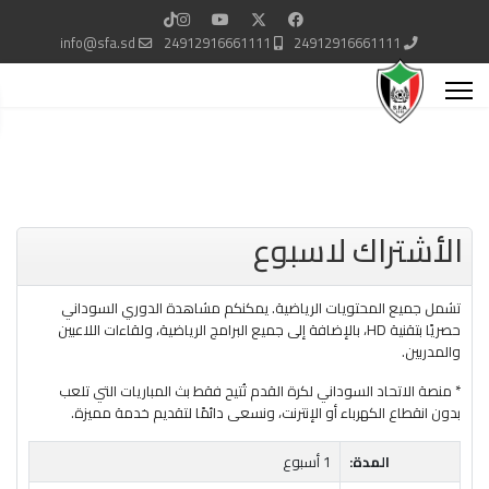
info@sfa.sd
24912916661111
24912916661111
الأشتراك لاسبوع
تشمل جميع المحتويات الرياضية. يمكنكم مشاهدة الدوري السوداني
حصريًا بتقنية HD، بالإضافة إلى جميع البرامج الرياضية، ولقاءات اللاعبين
والمدربين.
* منصة الاتحاد السوداني لكرة القدم تُتيح فقط بث المباريات التي تلعب
بدون انقطاع الكهرباء أو الإنترنت، ونسعى دائمًا لتقديم خدمة مميزة.
المدة:
1 أسبوع