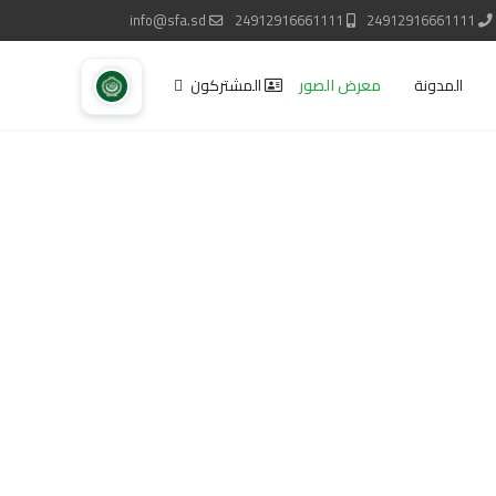
info@sfa.sd
24912916661111
24912916661111
المدونة
معرض الصور
المشتركون