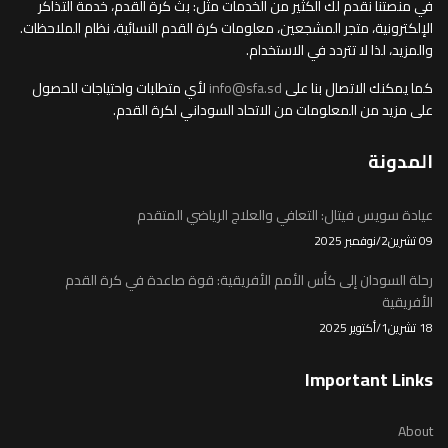
في منصتنا نقدم لك الكثير من الخدمات مثل: بث كرة القدم، خدمة التذاكر
الإلكترونية، متجر المشجعين، معلومات كرة القدم النسائية، نظام الملاحظات.
والمزيد، لذا لا تتردد في الاستخدام.
كما يمكنك الاتصال بنا على
info@sfa.sd
لأي متطلبات واحتياجات للحصول
على مزيد من المعلومات من الاتحاد السوداني لكرة القدم.
المدونة
عيادة سويس فيتال: التعافي والعلاج الرياضي المتقدم
09 تشرين2/نوفمبر 2025
رحلة السودان إلى كأس الأمم الأفريقية: قوة صاعدة في كرة القدم
الأفريقية
18 تشرين1/أكتوير 2025
Important Links
About