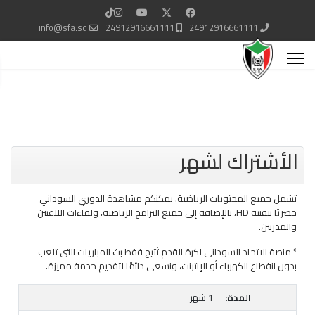
info@sfa.sd
24912916661111
24912916661111
الأشتراك لشهر
تشمل جميع المحتويات الرياضية. يمكنكم مشاهدة الدوري السوداني
حصريًا بتقنية HD، بالإضافة إلى جميع البرامج الرياضية، ولقاءات اللاعبين
والمدربين.
* منصة الاتحاد السوداني لكرة القدم تُتيح فقط بث المباريات التي تلعب
بدون انقطاع الكهرباء أو الإنترنت، ونسعى دائمًا لتقديم خدمة مميزة.
المدة:
1 شهر