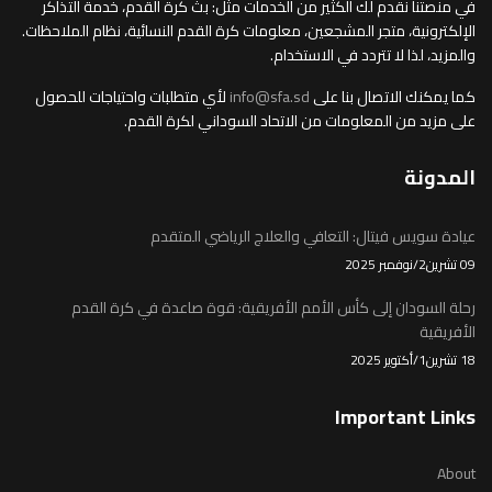
في منصتنا نقدم لك الكثير من الخدمات مثل: بث كرة القدم، خدمة التذاكر
الإلكترونية، متجر المشجعين، معلومات كرة القدم النسائية، نظام الملاحظات.
والمزيد، لذا لا تتردد في الاستخدام.
كما يمكنك الاتصال بنا على
info@sfa.sd
لأي متطلبات واحتياجات للحصول
على مزيد من المعلومات من الاتحاد السوداني لكرة القدم.
المدونة
عيادة سويس فيتال: التعافي والعلاج الرياضي المتقدم
09 تشرين2/نوفمبر 2025
رحلة السودان إلى كأس الأمم الأفريقية: قوة صاعدة في كرة القدم
الأفريقية
18 تشرين1/أكتوير 2025
Important Links
About