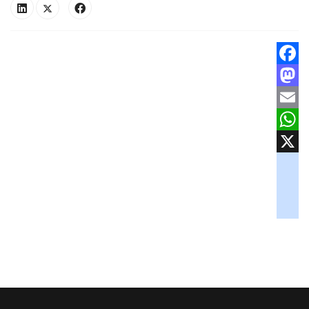
Facebook
Mastodon
Email
WhatsApp
X
googlemaps
soundcloud
tiktok