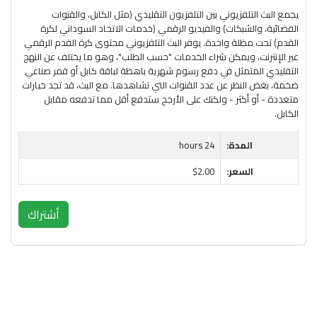
يجمع البث التلفزيوني بين التلفزيون التقليدي (مثل الكابل، والقنوات
الفضائية، والشبكات) والفيديو الرقمي (خدمات الاتحاد السوداني لكرة
القدم) تحت مظلة واحدة. يوفر البث التلفزيوني محتوى كرة القدم الرقمي
عبر الإنترنت، ويمكن شراء الخدمات "حسب الطلب"، وهو ما يختلف عن النهج
التقليدي المتمثل في دفع رسوم شهرية باهظة لباقة كابل أو قمر صناعي
ضخمة، بغض النظر عن عدد القنوات التي تشاهدها. مع البث، قد تجد خيارات
متعددة - أو أكثر - ولكنك على الأرجح ستدفع أقل مما تدفعه مقابل
الكابل.
المدة:
24 hours
السعر:
$2.00
أشتراك