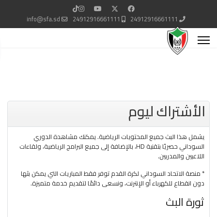
info@sfa.sd
24912916661111
24912916661111
الأشتراك ليوم
يشمل هذا البث جميع المحتويات الرياضية. يمكنك مشاهدة الدوري
السوداني حصريًا بتقنية HD، بالإضافة إلى جميع البرامج الرياضية، ولقاءات
اللاعبين والمدربين.
* منصة الاتحاد السوداني لكرة القدم توفر فقط المباريات التي يمكن بثها
دون انقطاع للكهرباء أو الإنترنت، ونسعى دائمًا لتقديم خدمة متميزة.
ثورة البث