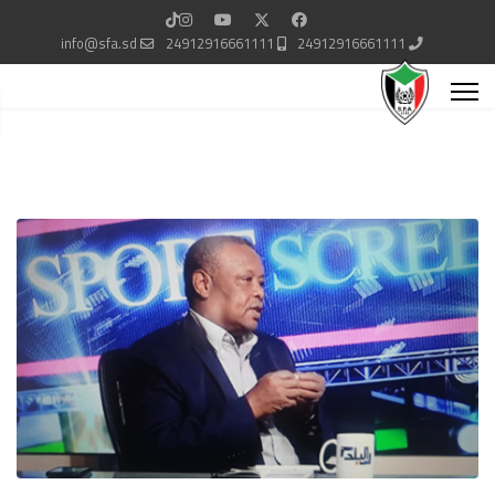
info@sfa.sd
24912916661111
24912916661111