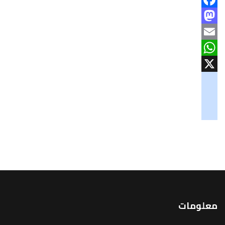
Facebook
Mastodon
Email
WhatsApp
X
googlemaps
soundcloud
tiktok
معلومات