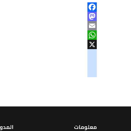
Facebook
Mastodon
Email
WhatsApp
X
googlemaps
soundcloud
tiktok
معلومات
المدو