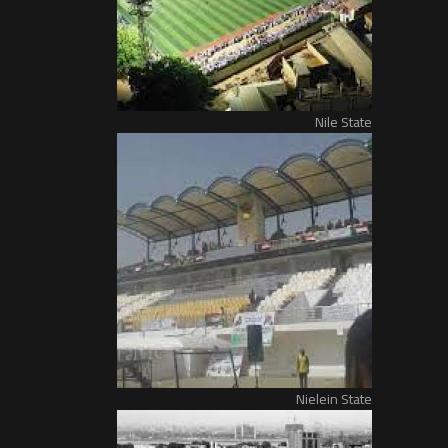
Nile State
Nielein State