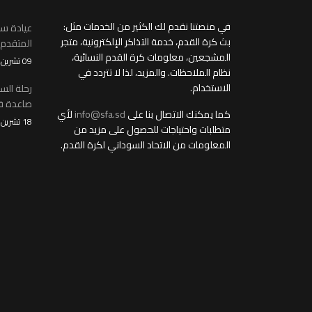
في منصتنا نقدم لك الكثير من الخدمات مثل:
عيادة سو
بث كرة القدم، خدمة التذاكر الإلكترونية، متجر
المتقدم
المشجعين، معلومات كرة القدم النسائية،
09 تشرين2/نوفمبر 2025
نظام الملاحظات. والمزيد، لذا لا تتردد في
الاستخدام.
رحلة الس
صاعدة في
كما يمكنك الاتصال بنا على
info@sfa.sd
لأي
18 تشرين1/أكتوير 2025
متطلبات واحتياجات للحصول على مزيد من
المعلومات من الاتحاد السوداني لكرة القدم.