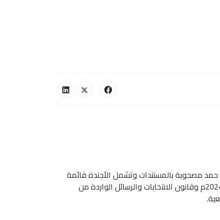
معية العمومية للاتحاد اجندة الجمعية للاتحاد المنعقدة يوم 20 فبراير 2025م بمدينة ابو حمد مصحوبة بالمستندات وتشمل الأجندة قائمة
المرشحين لعضوية لجنتي الانتخابات والإستئنافات الانتخابية ومحضر الجمعية العمومية المنعقدة بورتسودان يوم 20 اكتوبر 2024م وقانون الانتخابات والرسائل الواردة من
ية.