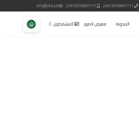
info@sfa.sd
24912916661111
24912916661111
المدونة
معرض الصور
المشتركون