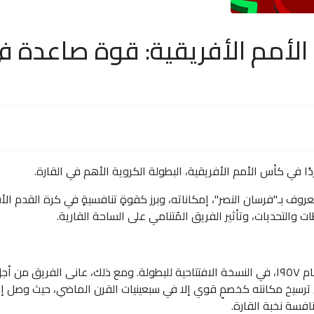
الأمم الأفريقية: قوة صاعدة في
طردًا في كأس الأمم الأفريقية، البطولة الكروية الأهم في القارة.
عروف بـ"فرسان النصر"، إمكاناته، وبرز كقوةٍ تنافسيةٍ في كرة القدم 
ت والتحديات، وتأثير الفريق المُتنامي على الساحة القارية.
كان أول ظهور للسودان في كأس الأمم الأفريقية عام ١٩٥٧، في النسخة الافتتاحية للبطولة. ومع ذل
فسة نخبة القارة.