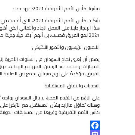
مشوار كأس الأمم الأفريقية 2021: عهد جديد
شكّلت كأس الأمم الأفر
هذا الإنجاز دليلاً على العمل الجاد والتفاني الذي أظ
2021 نمو الفريق فحسب، بل ألهم أيضًا جيلًا جديدًا من لاعبي كرة القدم في البلاد.
اللاعبون الرئيسيون والتطور التكتيكي
يمكن أن يُعزى نجاح السودان في السنوات الأخيرة إل
المهارات، ومحمد عبد الرحمن، المهاجم الهداف، دورًا م
الفريق، مؤكدةً على نهج متوازن يجمع بين الصلابة ال
التحديات والآفاق المستقبلية
على الرغم من التقدم المحرز، لا يزال السودان يواجه ت
وهناك تفاؤل متزايد بشأن المستقبل. مع التركيز على تن
كأس الأمم الأفريقية وغيرها من المسابقات الدولية.