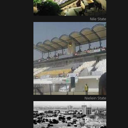
Nile State
Nielein State