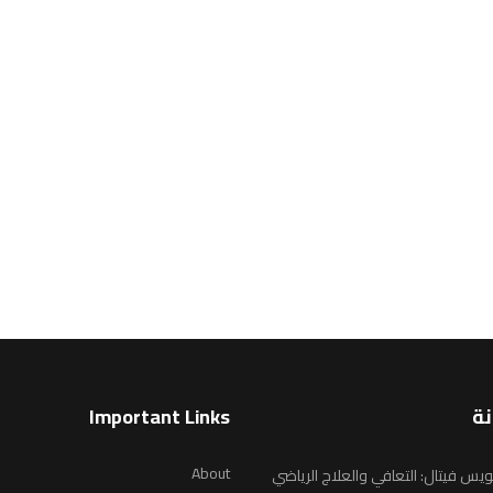
نة
Important Links
About
يس فيتال: التعافي والعلاج الرياضي