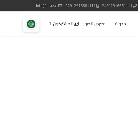
info@sfa.sd
24912916661111
24912916661111
المدونة
معرض الصور
المشتركون