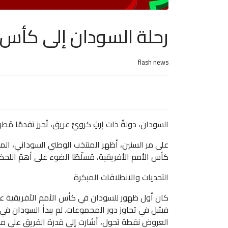
رحلة السودان إلى كأس 
flash news
السودان، دولةٌ ذات إرثٍ كرويٍّ عريق، تُحرز تقدمًا مُ
على مر السنين، أظهر المنتخب الوطني السوداني، الم
كأس الأمم الأفريقية، مُسلّطًا الضوء على أهمّ اللحظا
التحديات والانطلاقات المبكرة
العروض نقطة تحول، أشارت إلى قدرة الفريق على منا