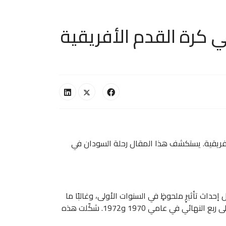
 كرة القدم الأفريقية
الأفريقية. يستكشف هذا المقال رحلة السودان في
ك، عانى الفريق من أجل إحداث تأثيرٍ ملحوظٍ في السنوات الأولى، وغالبًا ما
فشل في تجاوز دور المجموعات. لم يبدأ السودان في ترسيخ مكانته كخصمٍ قوي إلا في سبعينيات القرن الماضي، حيث وصل إلى ربع النهائي في عامي 1970 و1972. شكّلت هذه