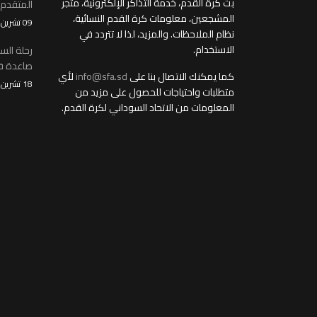
بث كرة القدم، خدمة التذاكر الإلكترونية، متجر
المتقدم
المشجعين، معلومات كرة القدم النسائية،
09 تشرين2/نوفمبر 2025
نظام الملاحظات. والمزيد، لذا لا تتردد في
الاستخدام.
رحلة الس
صاعدة في
كما يمكنك الاتصال بنا على
info@sfa.sd
لأي
18 تشرين1/أكتوير 2025
متطلبات واحتياجات للحصول على مزيد من
المعلومات من الاتحاد السوداني لكرة القدم.