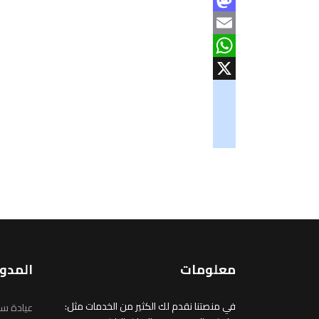
Facebook
Mastodon
Email
WhatsApp
X
googlemaps
soundcloud
tiktok
معلومات
المدو
في منصتنا نقدم لك الكثير من الخدمات مثل:
عيادة سو