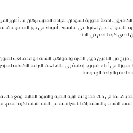
يقية 2021، التي أُقيمت في الكاميرون، لحظةً محوريةً للسودان. بقيادة المدرب برهان تي
هره اللاعبون، الذين تغلبوا على منافسين أقوياء في دور المجموعات، بما
ى مزيج من اللاعبين ذوي الخبرة والمواهب الشابة الواعدة. لعب لاعب
حوريًا في أداء الفريق. إضافةً إلى ذلك، لعبت البراعة التكتيكية لمدربي
دفاعية والبراعة الهجومية.
حديات، بما في ذلك محدودية البنية التحتية والقيود المالية. ومع ذلك، فق
مية الشباب والاستثمارات الاستراتيجية في البنية التحتية لكرة القدم، 