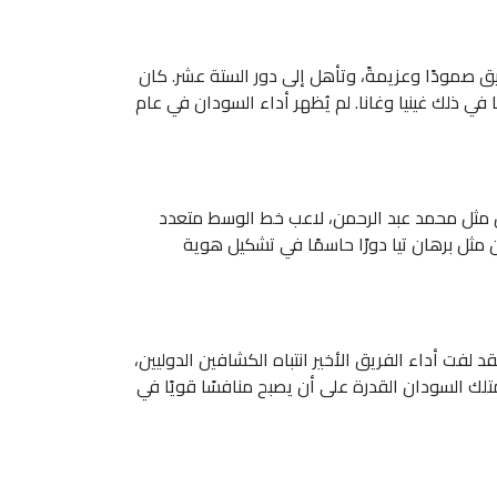
ا، أظهر الفريق صمودًا وعزيمةً، وتأهل إلى دور الستة عشر. كان
 في ذلك غينيا وغانا. لم يُظهر أداء السودان في عام
ون مثل محمد عبد الرحمن، لاعب خط الوسط متعدد
ن مثل برهان تيا دورًا حاسمًا في تشكيل هوية
د لفت أداء الفريق الأخير انتباه الكشافين الدوليين،
يمتلك السودان القدرة على أن يصبح منافسًا قويًا في