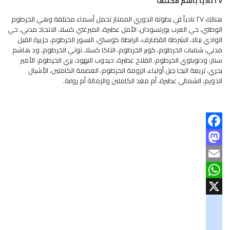
٢٧ نادياً باسم مختلف
هنالك ٢٧ نادياً في بطولة الدوري الممتاز تحمل أسماء مختلفة وهي الخرطوم
الوطني، حي العرب بورتسودان، الأمل عطبرة، الميرغني كسلا، الاتحاد مدني، حي
الوادي نيالا، الشرطة القضارف، الرابطة كوستي، النسور الخرطوم، جزيرة الفيل
مدني، شمبات الخرطوم، كوبر الخرطوم، التاكا كسلا، توتي الخرطوم، ود هاشم
سنار، ودنوباوي الخرطوم، الفلاح عطبرة، حيدوب النهود، بري الخرطوم، الأمير
بحري، تريعة البجا جبل أولياء، الزومة الخرطوم، العصمة الكاملين، الأشبال
الدويم، الشمالي عطبرة، أم مغد الكاملين والزمالة أم روابة.
Facebook
Mastodon
Email
WhatsApp
X
googlemaps