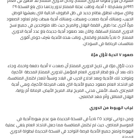
السودان بلوغ بطولة الدوري الممتاز، وكان الدوري الممتاز قد انطلق في العام
١٩٩٦م بمشاركة ١٠ أندية، وظلت عجلة الممتاز تدور رحاها حتى بلغ النسخة ٢٩
والتي سوف تنطلق بنظام جديد في ظل الظروف الحالية التي يعيشها الوطن
الحبيب، وهنالك أندية صعدت وهبطت، وهنالك أندية هبطت ولم تعاود الصعود
مرةً أخرى عدا طرفي القمة الهلال والمريخ حيث ظلا متواجدين في جميع نسخ
الدوري الممتاز السابقة، والآن بعد صعود أندية جديدة بلغ عدد أندية الدوري
الممتاز ٥٠ نادياً بالتمام والكمال، ونالت هذه الأندية شرف خوض أقوى
منافسات الرياضة في السودان.
صعود ٧ اندية لأوّل مرّة
حدث لأوّل مرّة في تاريخ الدوري الممتاز أن صعدت ٧ أندية دفعة واحدة، وجاء
ذلك بعد أن بلغ قطار الدوري العام المؤهل للدوري الممتاز المحطة الأخيرة
وبتواجد تلك الأندية وبعد اندلاع الحرب في البلاد ونسبةً لتعذر اكتمال المنافسة،
قرر الاتحاد العام صعود جميع الأندية التي بلغت المرحلة الأخيرة، وهي أندية
الميرغني كسلا، الأهلي مدني، المريخ نيالا، المريخ الأبيض، الزمالة أم روابة،
الهلال المناقل وأم مغد الكاملين.
غياب الهبوط من الدوري
ومن دواعي تواجد ٢٥ نادياً في النسخة الجديدة هو عدم هبوط أندية في
الموسم الماضي، حيث لم تكتمل المنافسة مما جعل الاتحاد العام يلغي عملية
الهبوط وتمنح جميع الأندية فرصة التواجد في النسخة الجديدة لبطولة الدوري
الممتاز.