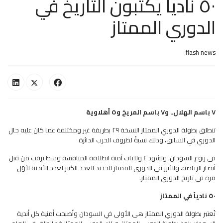
٥٠ نادياً يكتبون التاريخ في
الدوري الممتاز
flash news
٧ باسم الهلال.. و٧ باسم المريخ و٥ أهلاوية
تنطلق بطولة الدوري الممتاز النسخة ٢٩ بطريقة غير ومختلفة عما كان عليه حال
الدوري في السابق، وذلك نسبةً لظروف الحرب الدائرة
في ربوع السودان، وتشهد ٤ ولايات آمنة انطلاقة المنافسة وسط ترقب من قبل
أنصار الرياضة، والأبزر في الدوري الممتاز الجديد العدد الكبير لعدد الأندية لأوّل
مرة في تاريخ الدوري الممتاز.
٥٠ نادياً في الممتاز
تُعتبر بطولة الدوري الممتاز هى الأولى في السودان وأصبحت أمنية كل أندية