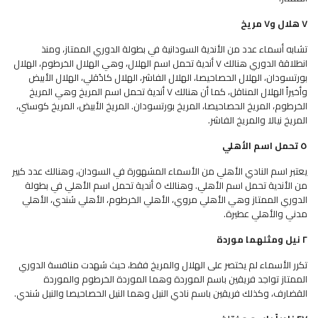
٧ هلال و٧ مريخ
تشابه أسماء عدد من الأندية السودانية في بطولة الدوري الممتاز، ومنذ
انطلاقة الدوري هنالك ٧ أندية تحمل اسم الهلال، وهي الهلال الخرطوم، الهلال
بورتسودان، الهلال الحصاحيصا، الهلال الفاشر، الهلال كادُقلي، الهلال الأبيض
وأخيراً الهلال المناقل، كما أن هنالك ٧ أندية تحمل اسم المريخ وهي المريخ
الخرطوم، المريخ الحصاحيصا، المريخ بورتسودان. المريخ الأبيض، المريخ كوستي،
المريخ نيالا والمريخ الفاشر.
٥ تحمل اسم الأهلي
يعتبر اسم النادي الأهلي من الأسماء المشهورة في السودان، وهنالك عدد كبير
من الأندية تحمل اسم الأهلي. وهنالك ٥ أندية تحمل اسم الأهلي في بطولة
الدوري الممتاز وهي الأهلي مروي، الأهلي الخرطوم، الأهلي شندي، الأهلي
مدني والأهلي عطبرة.
٢ نيل ومثلهما موردة
تكرر الأسماء لم يختصر على الهلال والمريخ فقط، حيث شهدت منافسة الدوري
الممتاز تواجد فريقين باسم الموردة وهما الموردة الخرطوم والموردة
القضارف، وكذلك فريقين باسم نادي النيل وهما النيل الحصاحيصا والنيل شندي.