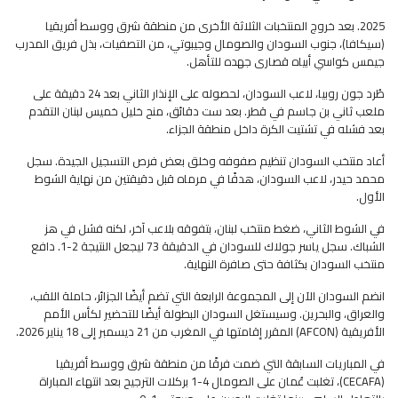
2025. بعد خروج المنتخبات الثلاثة الأخرى من منطقة شرق ووسط أفريقيا
(سيكافا)، جنوب السودان والصومال وجيبوتي، من التصفيات، بذل فريق المدرب
جيمس كواسي أبياه قصارى جهده للتأهل.
طُرد جون روبيا، لاعب السودان، لحصوله على الإنذار الثاني بعد 24 دقيقة على
ملعب ثاني بن جاسم في قطر. بعد ست دقائق، منح خليل خميس لبنان التقدم
بعد فشله في تشتيت الكرة داخل منطقة الجزاء.
أعاد منتخب السودان تنظيم صفوفه وخلق بعض فرص التسجيل الجيدة. سجل
محمد حيدر، لاعب السودان، هدفًا في مرماه قبل دقيقتين من نهاية الشوط
الأول.
في الشوط الثاني، ضغط منتخب لبنان، بتفوقه بلاعب آخر، لكنه فشل في هز
الشباك. سجل ياسر جولاك للسودان في الدقيقة 73 ليجعل النتيجة 2-1. دافع
منتخب السودان بكثافة حتى صافرة النهاية.
انضم السودان الآن إلى المجموعة الرابعة التي تضم أيضًا الجزائر، حاملة اللقب،
والعراق، والبحرين. وسيستغل السودان البطولة أيضًا للتحضير لكأس الأمم
الأفريقية (AFCON) المقرر إقامتها في المغرب من 21 ديسمبر إلى 18 يناير 2026.
في المباريات السابقة التي ضمت فرقًا من منطقة شرق ووسط أفريقيا
(CECAFA)، تغلبت عُمان على الصومال 4-1 بركلات الترجيح بعد انتهاء المباراة