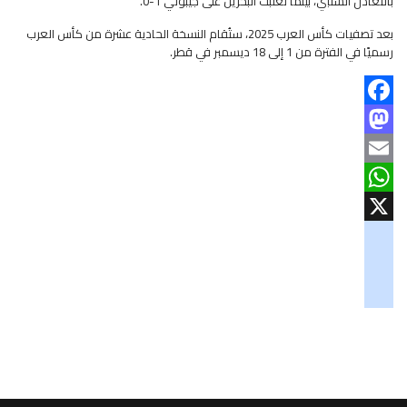
بالتعادل السلبي، بينما تغلبت البحرين على جيبوتي 1-0.
بعد تصفيات كأس العرب 2025، ستُقام النسخة الحادية عشرة من كأس العرب
رسميًا في الفترة من 1 إلى 18 ديسمبر في قطر.
Facebook
Mastodon
Email
WhatsApp
X
googlemaps
soundcloud
tiktok